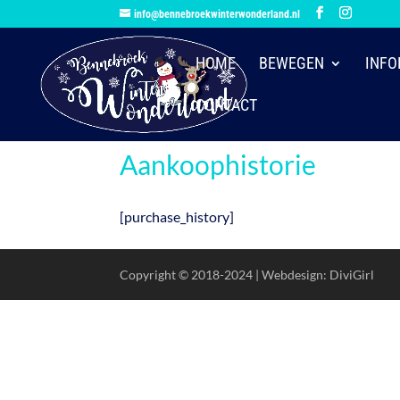
info@bennebroekwinterwonderland.nl
HOME
BEWEGEN
INFO
CONTACT
Aankoophistorie
[purchase_history]
Copyright © 2018-2024 | Webdesign: DiviGirl