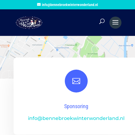
info@bennebroekwinterwonderland.nl

Sponsoring
info@bennebroekwinterwonderland.nl