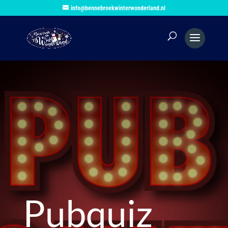
info@bennebroekwinterwonderland.nl
Pubquiz