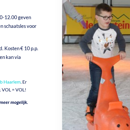
0-12.00 geven
n schaatsles voor
. Kosten € 10 p.p.
 en kan via
ub Haarlem
. Er
r. VOL = VOL!
 meer mogelijk.