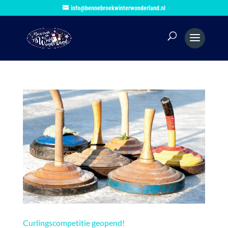
info@bennebroekwinterwonderland.nl
Curlingscompetitie geopend!