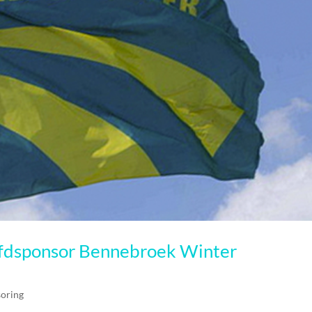
fdsponsor Bennebroek Winter
oring