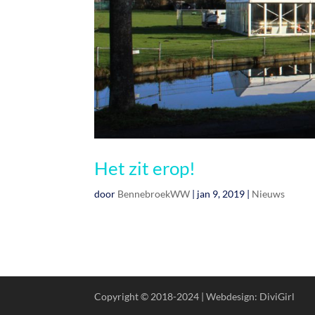
Het zit erop!
door
BennebroekWW
|
jan 9, 2019
|
Nieuws
Copyright © 2018-2024 | Webdesign: DiviGirl