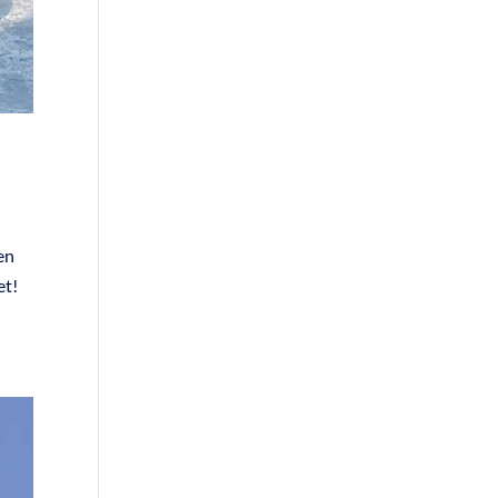
en
et!