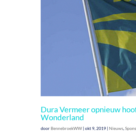
Dura Vermeer opnieuw hoo
Wonderland
door
BennebroekWW
|
okt 9, 2019
|
Nieuws
,
Spons