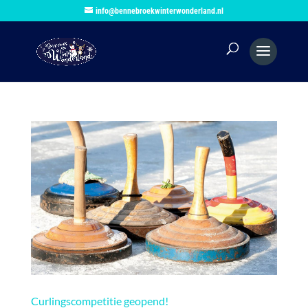
info@bennebroekwinterwonderland.nl
Curlingscompetitie geopend!