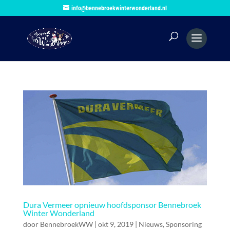
info@bennebroekwinterwonderland.nl
Dura Vermeer opnieuw hoofdsponsor Bennebroek
Winter Wonderland
door
BennebroekWW
|
okt 9, 2019
|
Nieuws
,
Sponsoring